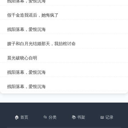
残阳落幕，爱恨沉海
08-06
假千金造我谣后，她悔疯了
08-06
残阳落幕，爱恨沉海
08-06
嫂子和白月光结婚那天，我抬棺讨命
08-06
晨光破晓心自明
08-06
残阳落幕，爱恨沉海
08-06
残阳落幕，爱恨沉海
08-06
🏠 首页
📂 分类
📚 书架
📖 记录