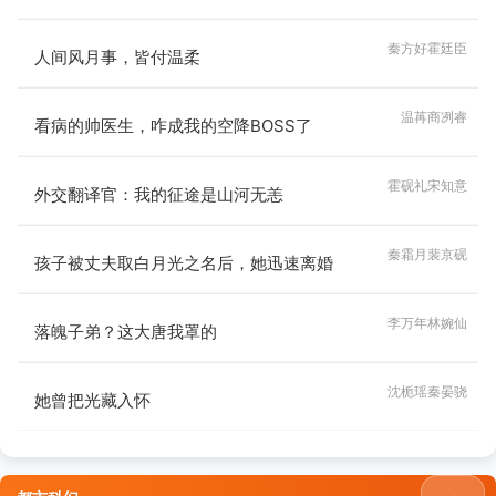
秦方好霍廷臣
人间风月事，皆付温柔
温苒商冽睿
看病的帅医生，咋成我的空降BOSS了
霍砚礼宋知意
外交翻译官：我的征途是山河无恙
秦霜月裴京砚
孩子被丈夫取白月光之名后，她迅速离婚
李万年林婉仙
落魄子弟？这大唐我罩的
沈栀瑶秦晏骁
她曾把光藏入怀