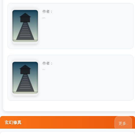
作者：
...
作者：
...
玄幻修真
更多..