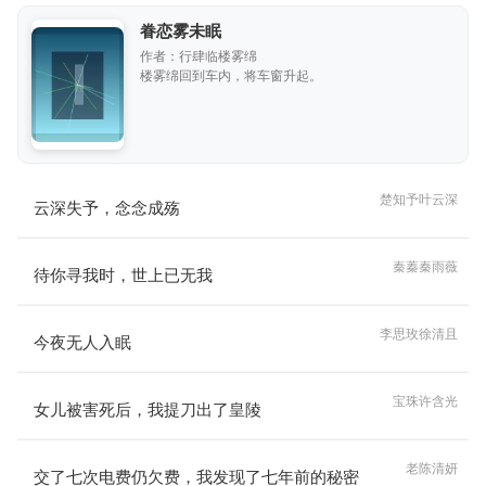
眷恋雾未眠
作者：行肆临楼雾绵
楼雾绵回到车内，将车窗升起。
楚知予叶云深
云深失予，念念成殇
秦蓁秦雨薇
待你寻我时，世上已无我
李思玫徐清且
今夜无人入眠
宝珠许含光
女儿被害死后，我提刀出了皇陵
老陈清妍
交了七次电费仍欠费，我发现了七年前的秘密