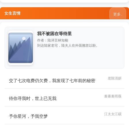
女生言情
更多..
我不被困在等待里
作者：陆泽言林知榆
到达陆家老宅，陆夫人在外面翘首以盼。
老陈清妍
交了七次电费仍欠费，我发现了七年前的秘密
秦蓁秦雨薇
待你寻我时，世上已无我
江太太江砚
予你星河，予我空梦