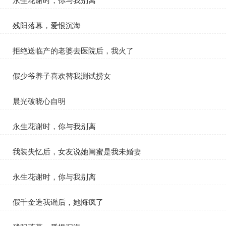
永生花谢时，你与我别离
08-06
残阳落幕，爱恨沉海
08-06
拒绝送临产的老婆去医院后，我火了
08-06
假少爷养子喜欢替我测试捞女
08-06
晨光破晓心自明
08-06
永生花谢时，你与我别离
08-06
我装失忆后，女友说她闺蜜是我未婚妻
08-06
永生花谢时，你与我别离
08-06
假千金造我谣后，她悔疯了
08-06